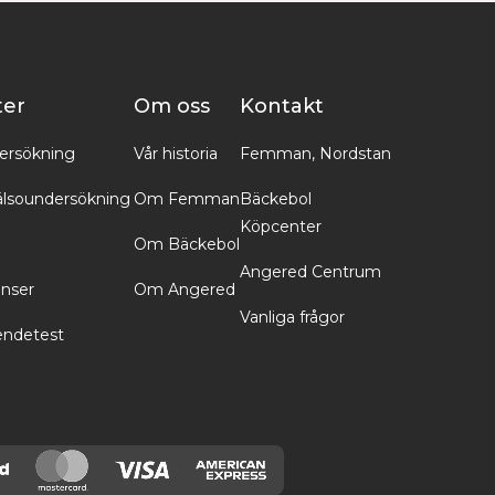
ter
Om oss
Kontakt
ersökning
Vår historia
Femman, Nordstan
lsoundersökning
Om Femman
Bäckebol
Köpcenter
Om Bäckebol
Angered Centrum
inser
Om Angered
Vanliga frågor
endetest