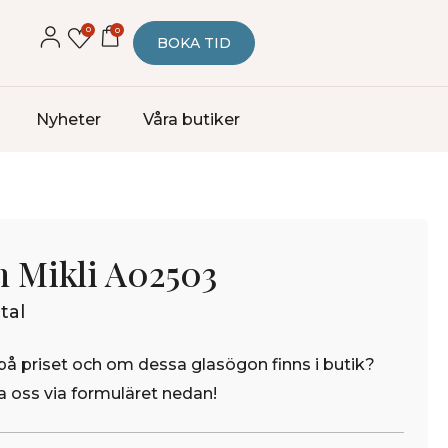
0
0
BOKA TID
Nyheter
Våra butiker
n Mikli A02503
tal
på priset och om dessa glasögon finns i butik?
 oss via formuläret nedan!