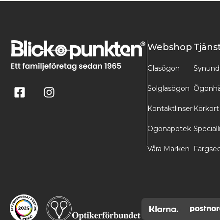
Webshop
Tjäns
Glasögon
Synund
Solglasögon
Ögonhä
Kontaktlinser
Körkort
Ögonapotek
Speciall
Våra Märken
Färgse