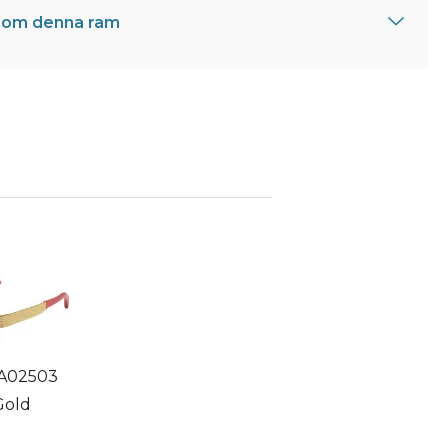
 om denna ram
i A02503
Gold