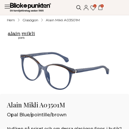
0
0
Hem
Glasögon
Alain Mikli A03501M
Alain Mikli A03501M
Opal Blue/pointille/brown
Nyfiken på priset och om dessa glasögon finns i butik?