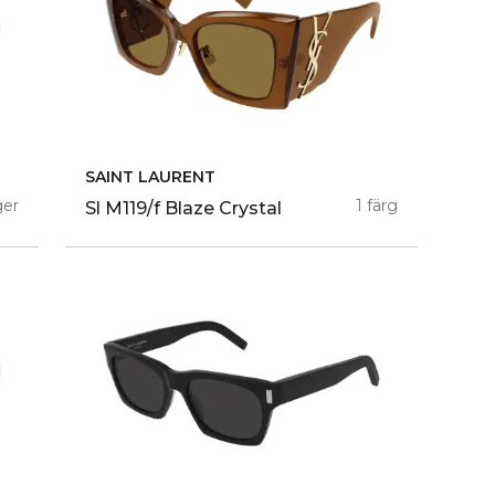
SAINT LAURENT
ger
1 färg
Sl M119/f Blaze Crystal