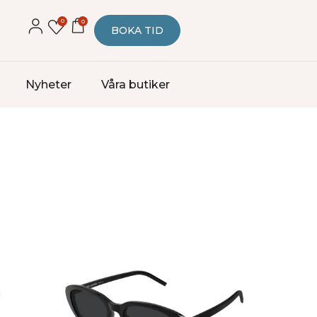
0
0
BOKA TID
Nyheter
Våra butiker