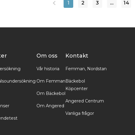
1
2
3
…
14
ter
Om oss
Kontakt
ersökning
Vår historia
Femman, Nordstan
lsoundersökning
Om Femman
Bäckebol
Köpcenter
Om Bäckebol
Angered Centrum
inser
Om Angered
Vanliga frågor
endetest