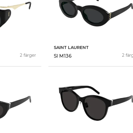
SAINT LAURENT
2 färger
2 fär
Sl M136