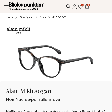
0
0
Hem
Glasögon
Alain Mikli A03501
Alain Mikli A03501
Noir Nacree/pointille Brown
Nyfiken på priset och om dessa glasögon finns i butik?