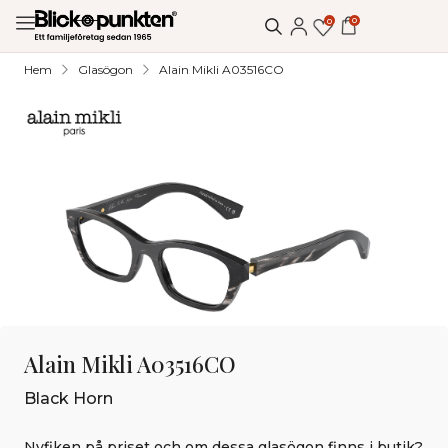
0
0
Hem
Glasögon
Alain Mikli A03516CO
Alain Mikli A03516CO
Black Horn
Nyfiken på priset och om dessa glasögon finns i butik?