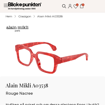
0
0
Hem
Glasögon
Alain Mikli A03538
Alain Mikli A03538
Rouge Nacree
Nyfiken på priset och om dessa glasögon finns i butik?