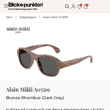
0
0
Hem
Solglasögon
Alain Mikli A05519
Alain Mikli A05519
Bronze Rhombus (Dark Grey)
Nyfiken på priset och om dessa glasögon finns i butik?