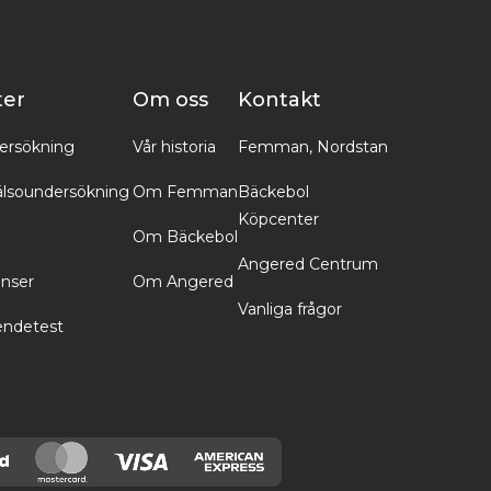
ter
Om oss
Kontakt
ersökning
Vår historia
Femman, Nordstan
lsoundersökning
Om Femman
Bäckebol
Köpcenter
Om Bäckebol
Angered Centrum
inser
Om Angered
Vanliga frågor
endetest