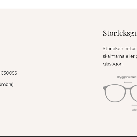
Storleksg
Storleken hittar
skalmarna eller
glasögon.
 BC3005S
Umbra)