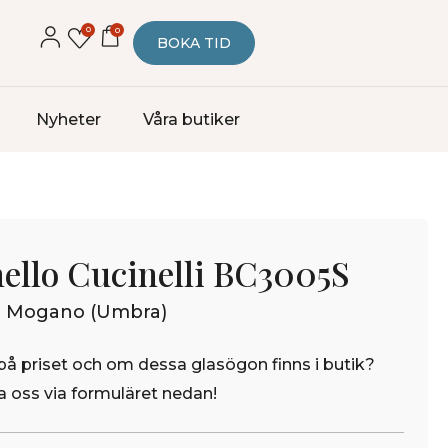
0
0
BOKA TID
Nyheter
Våra butiker
ello Cucinelli BC3005S
 Mogano (Umbra)
på priset och om dessa glasögon finns i butik?
 oss via formuläret nedan!