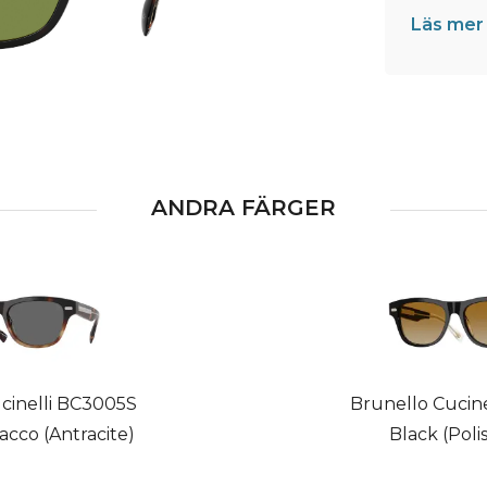
Läs mer
ANDRA FÄRGER
cinelli BC3005S
Brunello Cucin
cco (Antracite)
Black (Poli