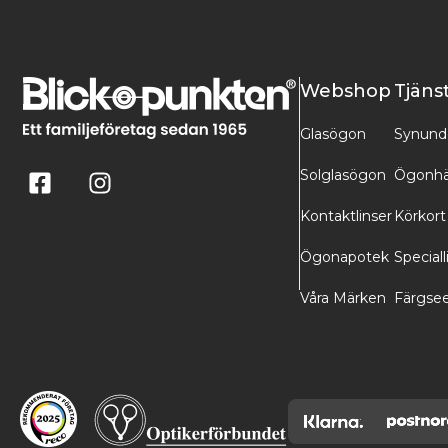
Webshop
Tjäns
Glasögon
Synund
Solglasögon
Ögonhä
Kontaktlinser
Körkort
Ögonapotek
Speciall
Våra Märken
Färgse