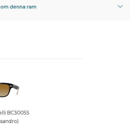
 om denna ram
elli BC3005S
ssandro)