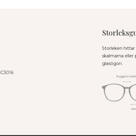
Storleksg
Storleken hittar
skalmarna eller
glasögon.
 BC3016