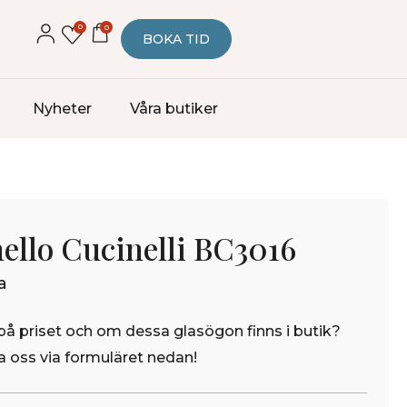
0
0
BOKA TID
Nyheter
Våra butiker
ello Cucinelli BC3016
a
på priset och om dessa glasögon finns i butik?
 oss via formuläret nedan!