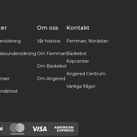
ter
Om oss
Kontakt
ersökning
Vår historia
Femman, Nordstan
lsoundersökning
Om Femman
Bäckebol
Köpcenter
Om Bäckebol
Angered Centrum
inser
Om Angered
Vanliga frågor
endetest