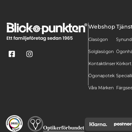
Webshop
Tjäns
Glasögon
Synund
Solglasögon
Ögonhä
Kontaktlinser
Körkort
Ögonapotek
Speciall
Våra Märken
Färgse