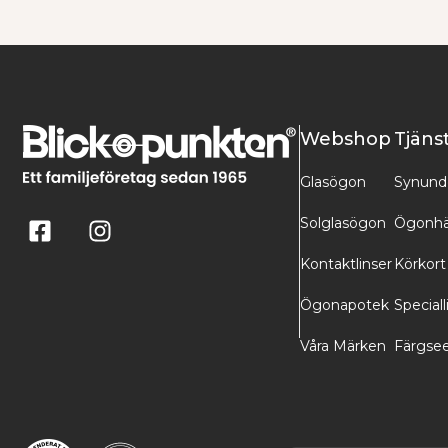
Webshop
Tjäns
Glasögon
Synund
Solglasögon
Ögonhä
Kontaktlinser
Körkort
Ögonapotek
Speciall
Våra Märken
Färgse