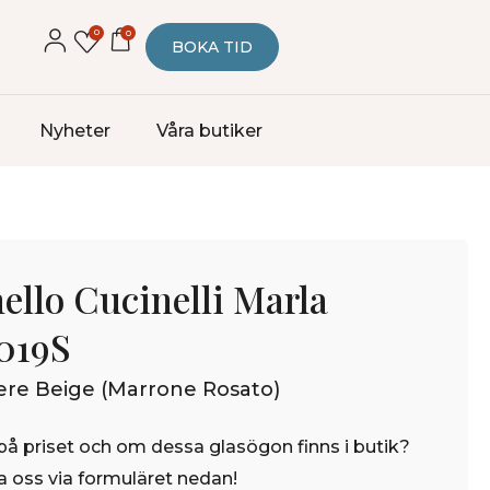
0
0
BOKA TID
Nyheter
Våra butiker
ello Cucinelli Marla
019S
re Beige (Marrone Rosato)
på priset och om dessa glasögon finns i butik?
 oss via formuläret nedan!