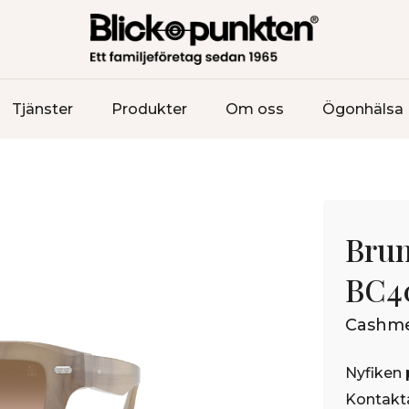
Tjänster
Produkter
Om oss
Ögonhälsa
Brun
BC4
Cashme
Nyfiken 
Kontakta