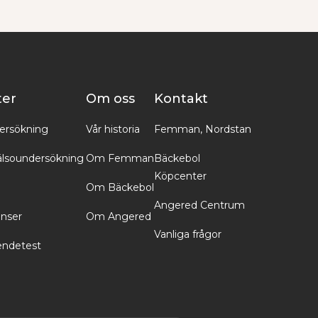
ter
Om oss
Kontakt
ersökning
Vår historia
Femman, Nordstan
lsoundersökning
Om Femman
Bäckebol
Köpcenter
Om Bäckebol
Angered Centrum
inser
Om Angered
Vanliga frågor
endetest