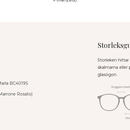
Storleksg
Storleken hittar
skalmarna eller
glasögon.
 Marla BC4019S
Marrone Rosato)