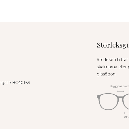
Storleksg
Storleken hittar
skalmarna eller
glasögon.
 Pigalle BC4016S