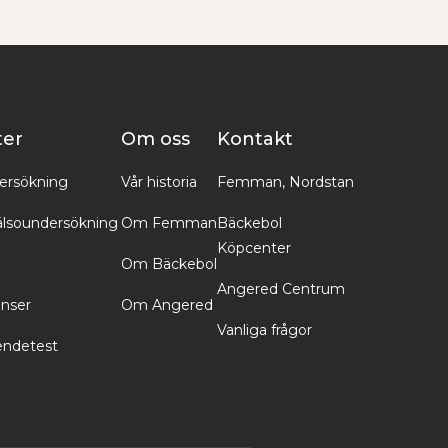
ter
Om oss
Kontakt
ersökning
Vår historia
Femman, Nordstan
lsoundersökning
Om Femman
Bäckebol
Köpcenter
Om Bäckebol
Angered Centrum
inser
Om Angered
Vanliga frågor
endetest