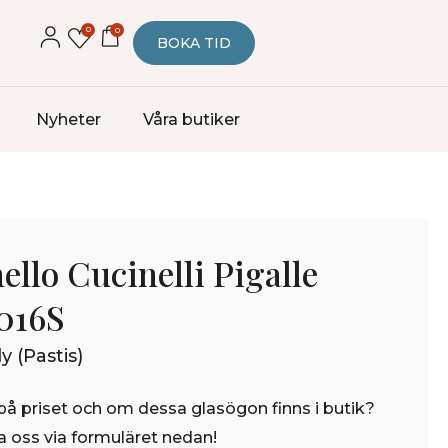
0
0
BOKA TID
Nyheter
Våra butiker
ello Cucinelli Pigalle
016S
y (Pastis)
på priset och om dessa glasögon finns i butik?
 oss via formuläret nedan!