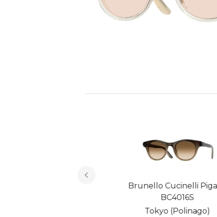
o Cucinelli Pigalle
Brunello Cucinelli Pigal
BC4016S
BC4016S
aux/panama Nera
Tokyo (Polinago)
(Juta)