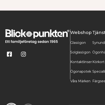
Webshop
Tjäns
Glasögon
Synund
Solglasögon
Ögonhä
Kontaktlinser
Körkort
Ögonapotek
Speciall
Våra Märken
Färgse