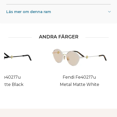
Läs mer om denna ram
ANDRA FÄRGER
 Fe40217u
Fendi Fe40217u
Matte Black
Metal Matte White