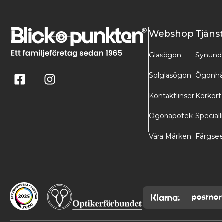
Webshop
Tjäns
Glasögon
Synund
Solglasögon
Ögonhä
Kontaktlinser
Körkort
Ögonapotek
Speciall
Våra Märken
Färgse