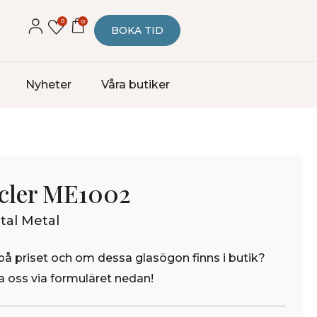
0
0
BOKA TID
Nyheter
Våra butiker
cler ME1002
al Metal
på priset och om dessa glasögon finns i butik?
 oss via formuläret nedan!