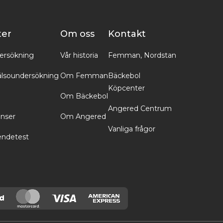
ter
Om oss
Kontakt
ersökning
Vår historia
Femman, Nordstan
lsoundersökning
Om Femman
Bäckebol
Köpcenter
Om Bäckebol
Angered Centrum
inser
Om Angered
Vanliga frågor
endetest