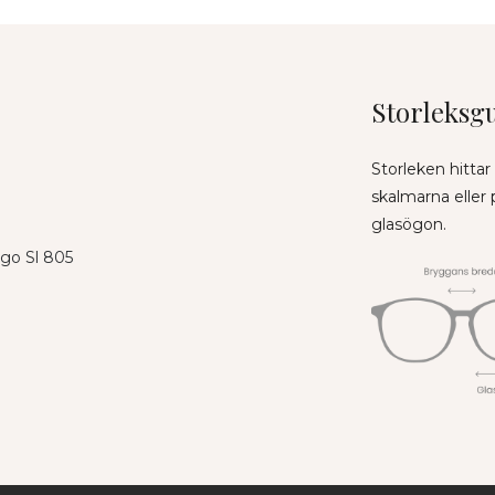
Storleksg
Storleken hittar
skalmarna eller
glasögon.
ogo Sl 805