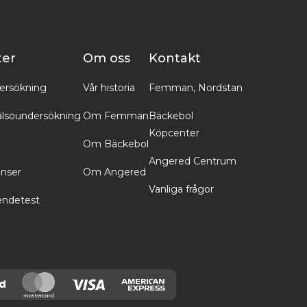
ter
Om oss
Kontakt
ersökning
Vår historia
Femman, Nordstan
lsoundersökning
Om Femman
Bäckebol
Köpcenter
Om Bäckebol
Angered Centrum
inser
Om Angered
Vanliga frågor
endetest