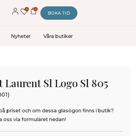
0
0
BOKA TID
Nyheter
Våra butiker
t Laurent Sl Logo Sl 805
001)
på priset och om dessa glasögon finns i butik?
 oss via formuläret nedan!