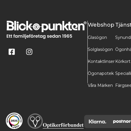
Webshop
Tjäns
Glasögon
Synund
Solglasögon
Ögonhä
Kontaktlinser
Körkort
Ögonapotek
Speciall
Våra Märken
Färgse