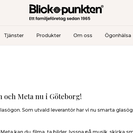
Tjänster
Produkter
Om oss
Ögonhälsa
 och Meta nu i Göteborg!
lasögon. Som utvald leverantör har vi nu smarta glasög
ta kan du, filma, ta bilder, lyssna på musik, skicka s