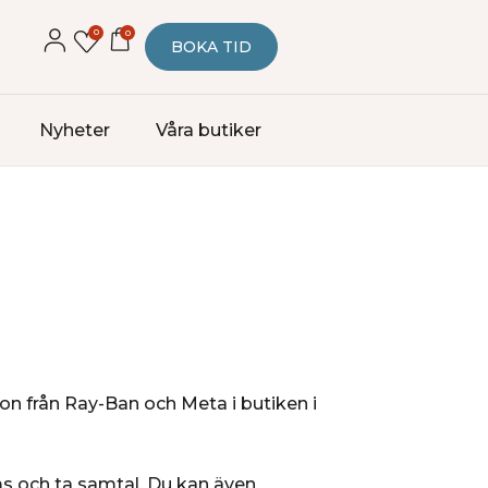
0
0
BOKA TID
Nyheter
Våra butiker
on från Ray-Ban och Meta i butiken i
ms och ta samtal. Du kan även