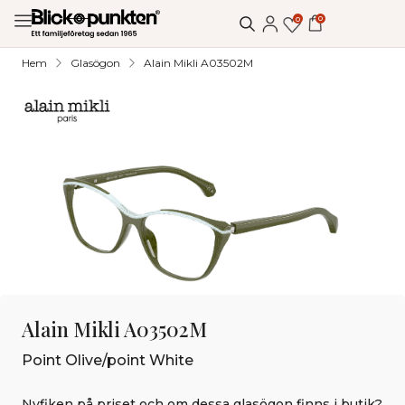
0
0
Hem
Glasögon
Alain Mikli A03502M
Alain Mikli A03502M
Point Olive/point White
Nyfiken på priset och om dessa glasögon finns i butik?