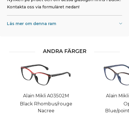
Kontakta oss via formuläret nedan!
Läs mer om denna ram
ANDRA FÄRGER
Alain Mikli A03502M
Alain Mik
Black Rhombus/rouge
Op
Nacree
Blue/point