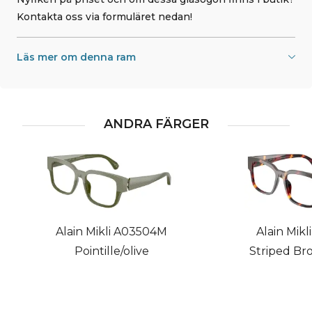
Kontakta oss via formuläret nedan!
Läs mer om denna ram
ANDRA FÄRGER
Alain Mikli A03504M
Alain Mik
Pointille/olive
Striped Br