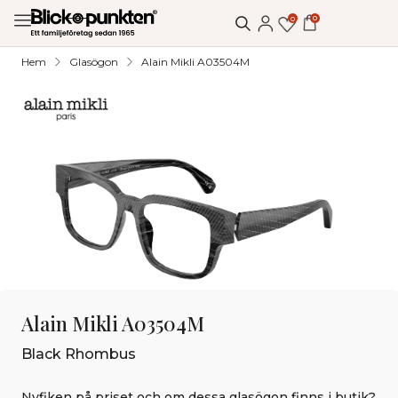
0
0
Hem
Glasögon
Alain Mikli A03504M
Alain Mikli A03504M
Black Rhombus
Nyfiken på priset och om dessa glasögon finns i butik?