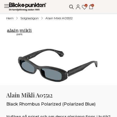
0
0
Hem
Solglasögon
Alain Mikli A05512
Alain Mikli A05512
Black Rhombus Polarized (Polarized Blue)
Nyfiken på priset och om dessa glasögon finns i butik?