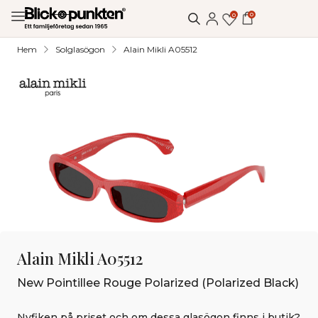
0
0
Hem
Solglasögon
Alain Mikli A05512
Alain Mikli A05512
New Pointillee Rouge Polarized (Polarized Black)
Nyfiken på priset och om dessa glasögon finns i butik?